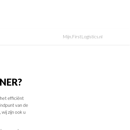
Mijn.FirstLogistics.nl
ENER?
het efficiënt
indpunt van de
wij zijn ook u