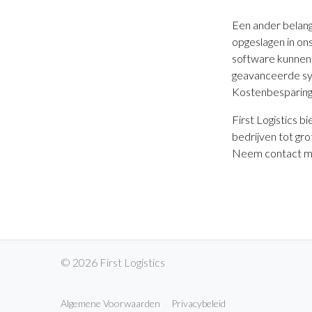
Een ander belangr
opgeslagen in on
software kunnen 
geavanceerde sys
Kostenbesparinge
First Logistics b
bedrijven tot gro
Neem contact me
© 2026 First Logistics
Algemene Voorwaarden
Privacybeleid