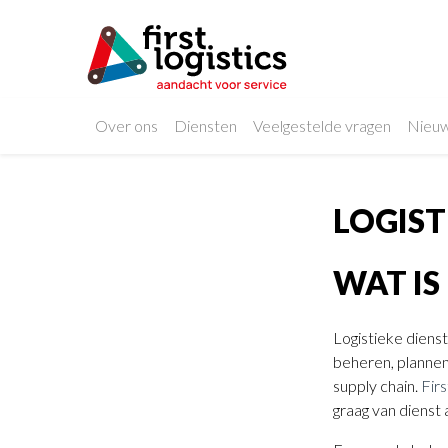
Over ons
Diensten
Veelgestelde vragen
Nieu
LOGIST
WAT IS
Logistieke dienst
beheren, plannen
supply chain.
Firs
graag van dienst a