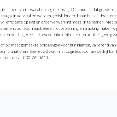
ijk aspect van is warehousing en opslag. Dit houdt in dat goederen 
s magazijn voordat ze worden gedistribueerd naar hun eindbestem
wij efficiënte opslag en orderverwerking mogelijk te maken. Met o
temen voor voorraadbeheer, routeplanning en tracking maken wij d
n en een hogere klanttevredenheid zijn hier een positief gevolg va
iedt op maat gemaakte oplossingen voor hun klanten, variërend van 
te multinationals. Benieuwd wat First Logistics voor uw bedrijf ka
t ons op via 030-7620610.