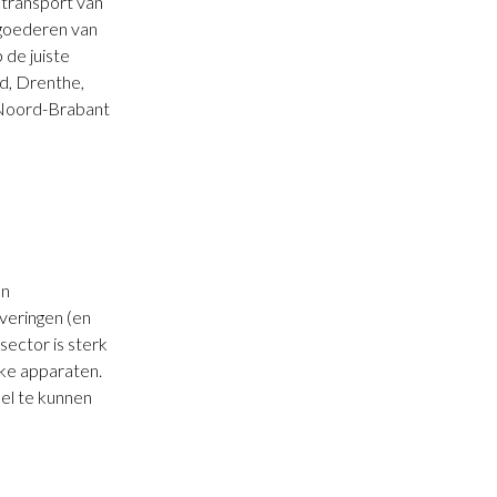
 transport van
 goederen van
 de juiste
d, Drenthe,
, Noord-Brabant
an
veringen (en
sector is sterk
jke apparaten.
nel te kunnen