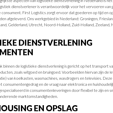
rijkste aspecten van logistieke dienstverlening in Nederland is het
gistiek dienstverlener is verantwoordelijk voor het vervoeren van
 consument. First Logistics zorgt ervoor dat goederen op tijd en op
n afgeleverd. Ons werkgebied in Nederland: Groningen, Frieslan
oland, Gelderland, Utrecht, Noord-Holland, Zuid-Holland, Zeeland
IEKE DIENSTVERLENING
MENTEN
k binnen de logistieke dienstverlening is gericht op het transport v
cten, zoals witgoed en bruingoed. Voorbeelden hiervan zijn de le
atie) van koelkasten, wasmachines, wasdrogers en televisies. Deze 
het consumentengedrag en de vraag naar elektronica en huishoudeli
s gespecialiseerd in consumentenleveringen door flexibel te zijn en s
anderende marktomstandigheden.
OUSING EN OPSLAG