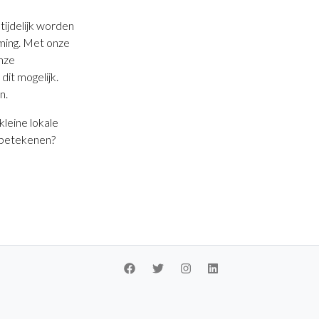
tijdelijk worden
ming. Met onze
nze
it mogelijk.
n.
kleine lokale
n betekenen?