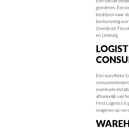
Een van de belang
goederen. Een lo
bedrijven naar de
bestemming worde
Overijssel, Flev
en Limburg.
LOGIST
CONSU
Een specifieke ta
consumentenprodu
eventuele install
afhankelijk van 
First Logistics i
reageren op ver
WAREH