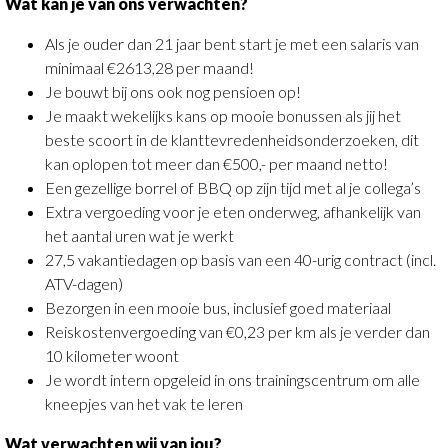
Wat kan je van ons verwachten?
Als je ouder dan 21 jaar bent start je met een salaris van
minimaal €2613,28 per maand!
Je bouwt bij ons ook nog pensioen op!
Je maakt wekelijks kans op mooie bonussen als jij het
beste scoort in de klanttevredenheidsonderzoeken, dit
kan oplopen tot meer dan €500,- per maand netto!
Een gezellige borrel of BBQ op zijn tijd met al je collega’s
Extra vergoeding voor je eten onderweg, afhankelijk van
het aantal uren wat je werkt
27,5 vakantiedagen op basis van een 40-urig contract (incl.
ATV-dagen)
Bezorgen in een mooie bus, inclusief goed materiaal
Reiskostenvergoeding van €0,23 per km als je verder dan
10 kilometer woont
Je wordt intern opgeleid in ons trainingscentrum om alle
kneepjes van het vak te leren
Wat verwachten wij van jou?