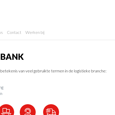
ws
Contact
Werken bij
SBANK
 betekenis van veel gebruikte termen in de logistieke branche:
ng
in