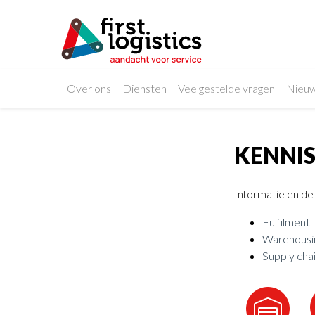
Over ons
Diensten
Veelgestelde vragen
Nieu
KENNI
Informatie en de
Fulfilment
Warehousi
Supply cha